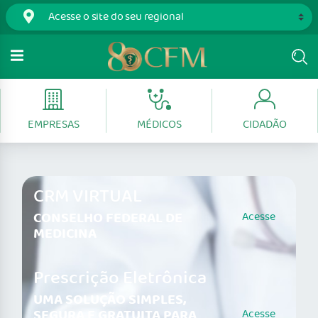
EMPRESAS
MÉDICOS
CIDADÃO
CRM VIRTUAL
CONSELHO FEDERAL DE
Acesse
MEDICINA
Prescrição Eletrônica
UMA SOLUÇÃO SIMPLES,
SEGURA E GRATUITA PARA
Acesse