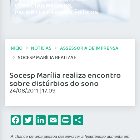
CONECTAR MÉDICOS,
PACIENTES E FARMACÊUTICOS.
INÍCIO
NOTÍCIAS
ASSESSORIA DE IMPRENSA
SOCESP MARÍLIA REALIZA ENCONTRO SOBRE DISTÚRBIOS DO SONO
Socesp Marília realiza encontro
sobre distúrbios do sono
24/08/2011 | 17:09
Facebook
Twitter
LinkedIn
Email
Print
Share
A chance de uma pessoa desenvolver a hipertensão aumenta em