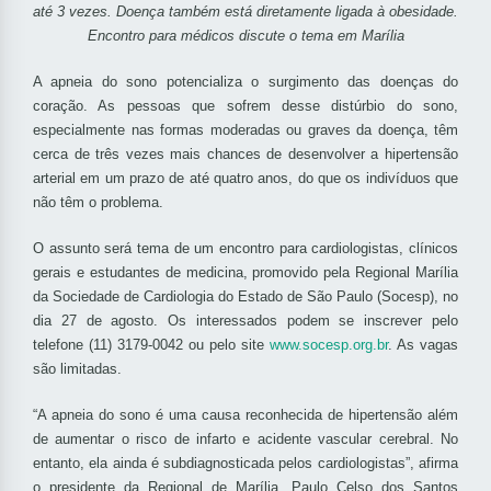
até 3 vezes.
Doença também está diretamente ligada à obesidade.
Encontro para médicos discute o tema em Marília
A apneia do sono potencializa o surgimento das doenças do
coração. As pessoas que sofrem desse distúrbio do sono,
especialmente nas formas moderadas ou graves da doença, têm
cerca de três vezes mais chances de desenvolver a hipertensão
arterial em um prazo de até quatro anos, do que os indivíduos que
não têm o problema.
O assunto será tema de um encontro para cardiologistas, clínicos
gerais e estudantes de medicina, promovido pela Regional Marília
da Sociedade de Cardiologia do Estado de São Paulo (Socesp), no
dia 27 de agosto. Os interessados podem se inscrever pelo
telefone (11) 3179-0042 ou pelo site
www.socesp.org.br
. As vagas
são limitadas.
“A apneia do sono é uma causa reconhecida de hipertensão além
de aumentar o risco de infarto e acidente vascular cerebral. No
entanto, ela ainda é subdiagnosticada pelos cardiologistas”, afirma
o presidente da Regional de Marília, Paulo Celso dos Santos