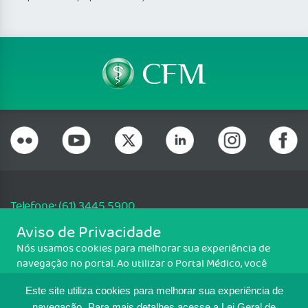
Telefone: (61) 3445 5900
Email: cfm@portalmedico.org.br
Aviso de Privacidade
SGAS 616, Conjunto D, Lote 115, L2 Sul, Brasília/DF - CEP: 70200-760 -
Nós usamos cookies para melhorar sua experiência de
CNPJ: 33.583.550/0001-30
navegação no portal. Ao utilizar o Portal Médico, você
Copyright CFM. Todos os direitos reservados.
concorda com a política de monitoramento de cookies.
Este site utiliza cookies para melhorar sua experiência de
Para ter mais informações sobre como isso é feito, acesse
navegação.
Para mais detalhes,acesse a Lei Geral de