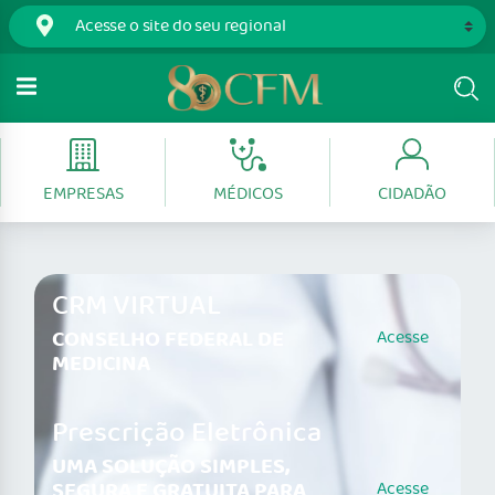
EMPRESAS
MÉDICOS
CIDADÃO
CRM VIRTUAL
CONSELHO FEDERAL DE
Acesse
MEDICINA
Prescrição Eletrônica
UMA SOLUÇÃO SIMPLES,
SEGURA E GRATUITA PARA
Acesse