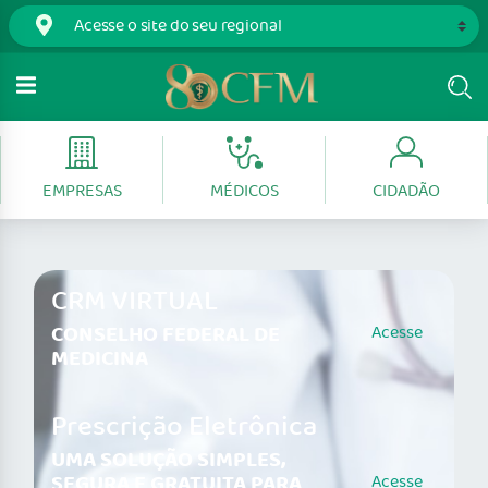
EMPRESAS
MÉDICOS
CIDADÃO
CRM VIRTUAL
CONSELHO FEDERAL DE
Acesse
MEDICINA
Prescrição Eletrônica
UMA SOLUÇÃO SIMPLES,
SEGURA E GRATUITA PARA
Acesse