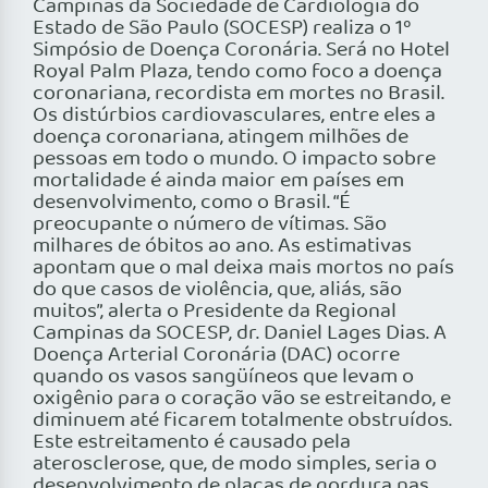
Campinas da Sociedade de Cardiologia do
Estado de São Paulo (SOCESP) realiza o 1º
Simpósio de Doença Coronária. Será no Hotel
Royal Palm Plaza, tendo como foco a doença
coronariana, recordista em mortes no Brasil.
Os distúrbios cardiovasculares, entre eles a
doença coronariana, atingem milhões de
pessoas em todo o mundo. O impacto sobre
mortalidade é ainda maior em países em
desenvolvimento, como o Brasil. “É
preocupante o número de vítimas. São
milhares de óbitos ao ano. As estimativas
apontam que o mal deixa mais mortos no país
do que casos de violência, que, aliás, são
muitos”, alerta o Presidente da Regional
Campinas da SOCESP, dr. Daniel Lages Dias. A
Doença Arterial Coronária (DAC) ocorre
quando os vasos sangüíneos que levam o
oxigênio para o coração vão se estreitando, e
diminuem até ficarem totalmente obstruídos.
Este estreitamento é causado pela
aterosclerose, que, de modo simples, seria o
desenvolvimento de placas de gordura nas