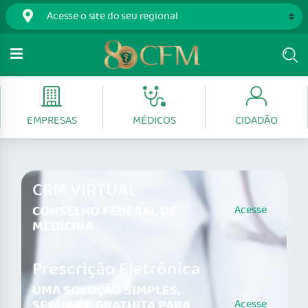
EMPRESAS
MÉDICOS
CIDADÃO
CRM VIRTUAL
CONSELHO FEDERAL DE
Acesse
MEDICINA
Prescrição Eletrônica
UMA SOLUÇÃO SIMPLES,
SEGURA E GRATUITA PARA
Acesse