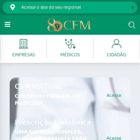
EMPRESAS
MÉDICOS
CIDADÃO
CRM VIRTUAL
CONSELHO FEDERAL DE
Acesse
MEDICINA
Prescrição Eletrônica
UMA SOLUÇÃO SIMPLES,
SEGURA E GRATUITA PARA
Acesse