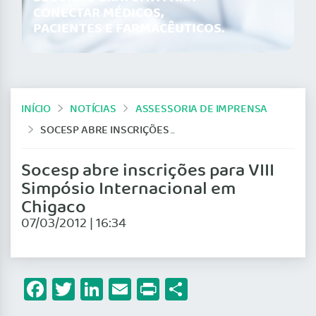
CONECTAR MÉDICOS,
PACIENTES E FARMACÊUTICOS.
INÍCIO
NOTÍCIAS
ASSESSORIA DE IMPRENSA
SOCESP ABRE INSCRIÇÕES PARA VIII SIMPÓSIO INTERNACIONAL EM CHIGACO
Socesp abre inscrições para VIII
Simpósio Internacional em
Chigaco
07/03/2012 | 16:34
Facebook
Twitter
LinkedIn
Email
Print
Share