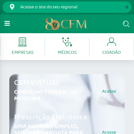
EMPRESAS
MÉDICOS
CIDADÃO
CRM VIRTUAL
CONSELHO FEDERAL DE
Acesse
MEDICINA
Prescrição Eletrônica
UMA SOLUÇÃO SIMPLES,
SEGURA E GRATUITA PARA
Acesse