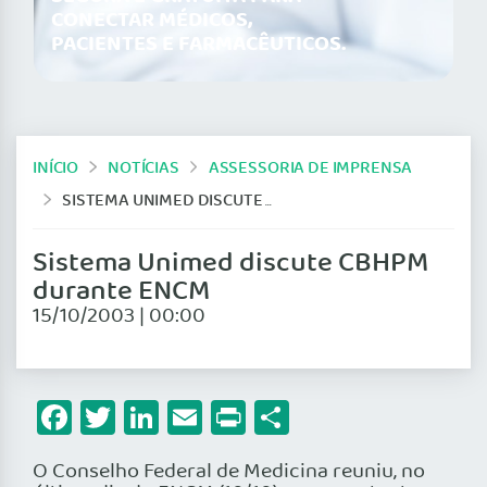
CONECTAR MÉDICOS,
PACIENTES E FARMACÊUTICOS.
INÍCIO
NOTÍCIAS
ASSESSORIA DE IMPRENSA
SISTEMA UNIMED DISCUTE CBHPM DURANTE ENCM
Sistema Unimed discute CBHPM
durante ENCM
15/10/2003 | 00:00
Facebook
Twitter
LinkedIn
Email
Print
Share
O Conselho Federal de Medicina reuniu, no