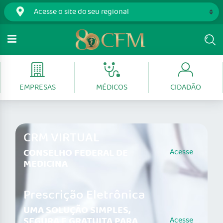
EMPRESAS
MÉDICOS
CIDADÃO
CRM VIRTUAL
CONSELHO FEDERAL DE
Acesse
MEDICINA
Prescrição Eletrônica
UMA SOLUÇÃO SIMPLES,
SEGURA E GRATUITA PARA
Acesse