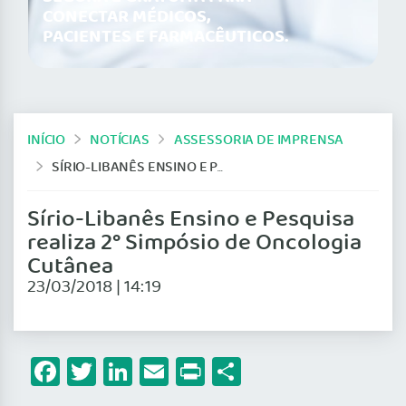
CONECTAR MÉDICOS,
PACIENTES E FARMACÊUTICOS.
INÍCIO
NOTÍCIAS
ASSESSORIA DE IMPRENSA
SÍRIO-LIBANÊS ENSINO E PESQUISA REALIZA 2° SIMPÓSIO DE ONCOLOGIA CUTÂNEA
Sírio-Libanês Ensino e Pesquisa
realiza 2° Simpósio de Oncologia
Cutânea
23/03/2018 | 14:19
Facebook
Twitter
LinkedIn
Email
Print
Share