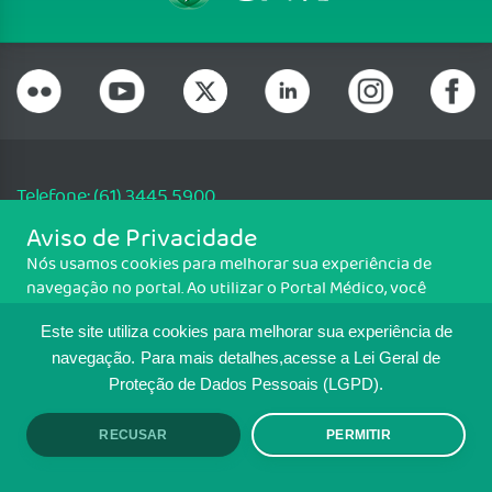
Telefone: (61) 3445 5900
Email: cfm@portalmedico.org.br
Aviso de Privacidade
SGAS 616, Conjunto D, Lote 115, L2 Sul, Brasília/DF - CEP: 70200-760 -
Nós usamos cookies para melhorar sua experiência de
CNPJ: 33.583.550/0001-30
navegação no portal. Ao utilizar o Portal Médico, você
Copyright CFM. Todos os direitos reservados.
concorda com a política de monitoramento de cookies.
Este site utiliza cookies para melhorar sua experiência de
Para ter mais informações sobre como isso é feito, acesse
MAPA DO SITE
Política de cookies
. Se você concorda, clique em ACEITO.
navegação.
Para mais detalhes,acesse a Lei Geral de
Proteção de Dados Pessoais (LGPD).
TRANSPARÊNCIA E PRESTAÇÃO DE
CONTAS
RECUSAR
PERMITIR
ACEITO