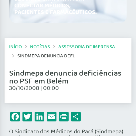
CONECTAR MÉDICOS,
PACIENTES E FARMACÊUTICOS.
INÍCIO
NOTÍCIAS
ASSESSORIA DE IMPRENSA
SINDMEPA DENUNCIA DEFICIÊNCIAS NO PSF EM BELÉM
Sindmepa denuncia deficiências
no PSF em Belém
30/10/2008 | 00:00
Facebook
Twitter
LinkedIn
Email
Print
Share
O Sindicato dos Médicos do Pará (Sindmepa)