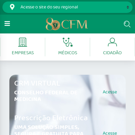
EMPRESAS
MÉDICOS
CIDADÃO
CRM VIRTUAL
CONSELHO FEDERAL DE
Acesse
MEDICINA
Prescrição Eletrônica
UMA SOLUÇÃO SIMPLES,
SEGURA E GRATUITA PARA
Acesse