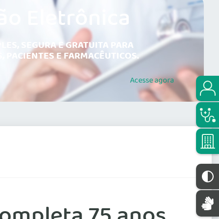
ão Eletrônica
LES, SEGURA E GRATUITA PARA
, PACIENTES E FARMACÊUTICOS.
Acesse
agora
completa 75 anos