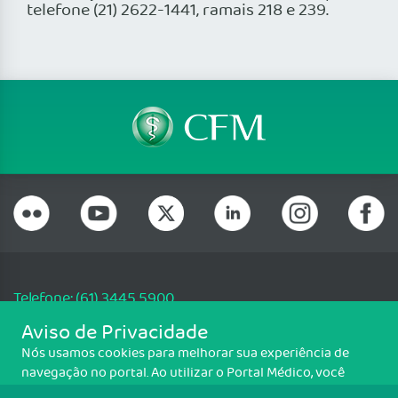
telefone (21) 2622-1441, ramais 218 e 239.
Telefone: (61) 3445 5900
Email: cfm@portalmedico.org.br
Aviso de Privacidade
SGAS 616, Conjunto D, Lote 115, L2 Sul, Brasília/DF - CEP: 70200-760 -
Nós usamos cookies para melhorar sua experiência de
CNPJ: 33.583.550/0001-30
navegação no portal. Ao utilizar o Portal Médico, você
Copyright CFM. Todos os direitos reservados.
concorda com a política de monitoramento de cookies.