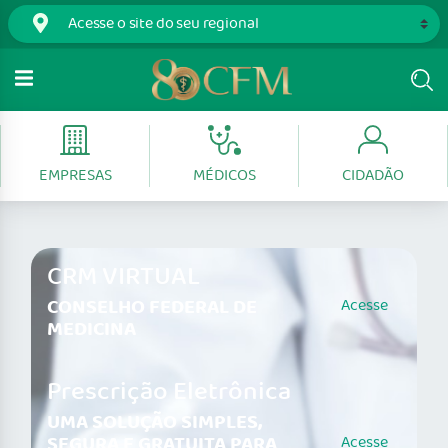
EMPRESAS
MÉDICOS
CIDADÃO
CRM VIRTUAL
CONSELHO FEDERAL DE
Acesse
MEDICINA
Prescrição Eletrônica
UMA SOLUÇÃO SIMPLES,
SEGURA E GRATUITA PARA
Acesse