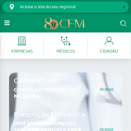
EMPRESAS
MÉDICOS
CIDADÃO
CRM VIRTUAL
CONSELHO FEDERAL DE
Acesse
MEDICINA
Prescrição Eletrônica
UMA SOLUÇÃO SIMPLES,
SEGURA E GRATUITA PARA
Acesse