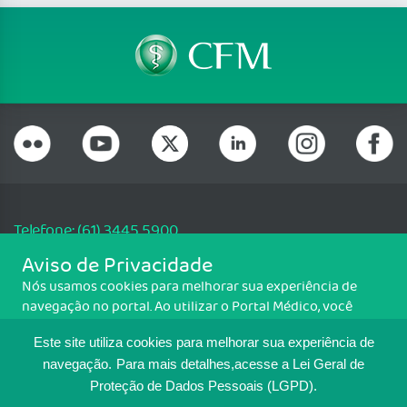
Telefone: (61) 3445 5900
Email: cfm@portalmedico.org.br
Aviso de Privacidade
SGAS 616, Conjunto D, Lote 115, L2 Sul, Brasília/DF - CEP: 70200-760 -
Nós usamos cookies para melhorar sua experiência de
CNPJ: 33.583.550/0001-30
navegação no portal. Ao utilizar o Portal Médico, você
Copyright CFM. Todos os direitos reservados.
concorda com a política de monitoramento de cookies.
Este site utiliza cookies para melhorar sua experiência de
Para ter mais informações sobre como isso é feito, acesse
MAPA DO SITE
Política de cookies
. Se você concorda, clique em ACEITO.
navegação.
Para mais detalhes,acesse a Lei Geral de
Proteção de Dados Pessoais (LGPD).