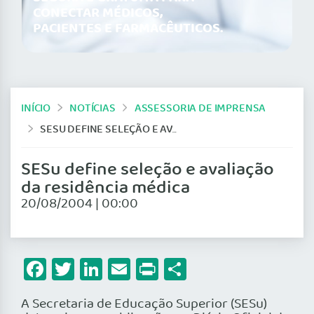
CONECTAR MÉDICOS,
PACIENTES E FARMACÊUTICOS.
INÍCIO
NOTÍCIAS
ASSESSORIA DE IMPRENSA
SESU DEFINE SELEÇÃO E AVALIAÇÃO DA RESIDÊNCIA MÉDICA
SESu define seleção e avaliação
da residência médica
20/08/2004 | 00:00
Facebook
Twitter
LinkedIn
Email
Print
Share
A Secretaria de Educação Superior (SESu)