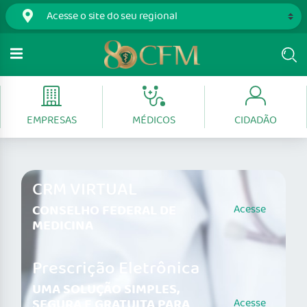
EMPRESAS
MÉDICOS
CIDADÃO
CRM VIRTUAL
CONSELHO FEDERAL DE
Acesse
MEDICINA
Prescrição Eletrônica
UMA SOLUÇÃO SIMPLES,
SEGURA E GRATUITA PARA
Acesse