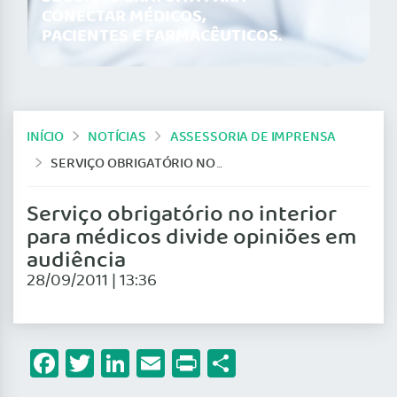
CONECTAR MÉDICOS,
PACIENTES E FARMACÊUTICOS.
INÍCIO
NOTÍCIAS
ASSESSORIA DE IMPRENSA
SERVIÇO OBRIGATÓRIO NO INTERIOR PARA MÉDICOS DIVIDE OPINIÕES EM AUDIÊNCIA
Serviço obrigatório no interior
para médicos divide opiniões em
audiência
28/09/2011 | 13:36
Facebook
Twitter
LinkedIn
Email
Print
Share