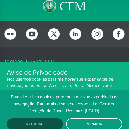
Telefone: (61) 3445 5900
Email: cfm@portalmedico.org.br
Aviso de Privacidade
SGAS 616, Conjunto D, Lote 115, L2 Sul, Brasília/DF - CEP: 70200-760 -
Nós usamos cookies para melhorar sua experiência de
CNPJ: 33.583.550/0001-30
navegação no portal. Ao utilizar o Portal Médico, você
Copyright CFM. Todos os direitos reservados.
concorda com a política de monitoramento de cookies.
Este site utiliza cookies para melhorar sua experiência de
Para ter mais informações sobre como isso é feito, acesse
MAPA DO SITE
Política de cookies
. Se você concorda, clique em ACEITO.
navegação.
Para mais detalhes,acesse a Lei Geral de
Proteção de Dados Pessoais (LGPD).
TRANSPARÊNCIA E PRESTAÇÃO DE
CONTAS
RECUSAR
PERMITIR
ACEITO