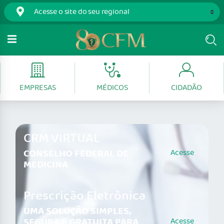
EMPRESAS
MÉDICOS
CIDADÃO
CRM VIRTUAL
CONSELHO FEDERAL DE
Acesse
MEDICINA
Prescrição Eletrônica
UMA SOLUÇÃO SIMPLES,
SEGURA E GRATUITA PARA
Acesse