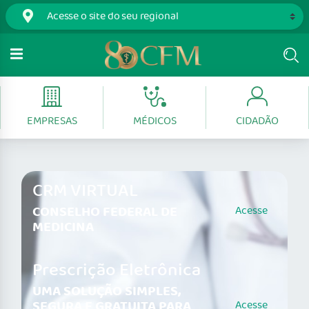
EMPRESAS
MÉDICOS
CIDADÃO
CRM VIRTUAL
CONSELHO FEDERAL DE
Acesse
MEDICINA
Prescrição Eletrônica
UMA SOLUÇÃO SIMPLES,
SEGURA E GRATUITA PARA
Acesse