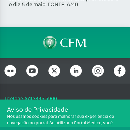
o dia 5 de maio. FONTE: AMB
Telefone: (61) 3445 5900
Email: cfm@portalmedico.org.br
Aviso de Privacidade
SGAS 616, Conjunto D, Lote 115, L2 Sul, Brasília/DF - CEP: 70200-760 -
Nós usamos cookies para melhorar sua experiência de
CNPJ: 33.583.550/0001-30
navegação no portal. Ao utilizar o Portal Médico, você
Copyright CFM. Todos os direitos reservados.
concorda com a política de monitoramento de cookies.