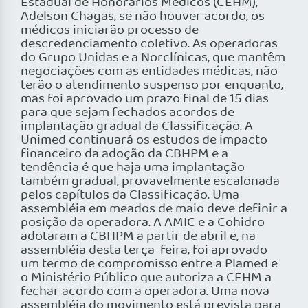
Estadual de Honorários Médicos (CEHM),
Adelson Chagas, se não houver acordo, os
médicos iniciarão processo de
descredenciamento coletivo. As operadoras
do Grupo Unidas e a Norclínicas, que mantêm
negociações com as entidades médicas, não
terão o atendimento suspenso por enquanto,
mas foi aprovado um prazo final de 15 dias
para que sejam fechados acordos de
implantação gradual da Classificação. A
Unimed continuará os estudos de impacto
financeiro da adoção da CBHPM e a
tendência é que haja uma implantação
também gradual, provavelmente escalonada
pelos capítulos da Classificação. Uma
assembléia em meados de maio deve definir a
posição da operadora. A AMIC e a Cohidro
adotaram a CBHPM a partir de abril e, na
assembléia desta terça-feira, foi aprovado
um termo de compromisso entre a Plamed e
o Ministério Público que autoriza a CEHM a
fechar acordo com a operadora. Uma nova
assembléia do movimento está prevista para