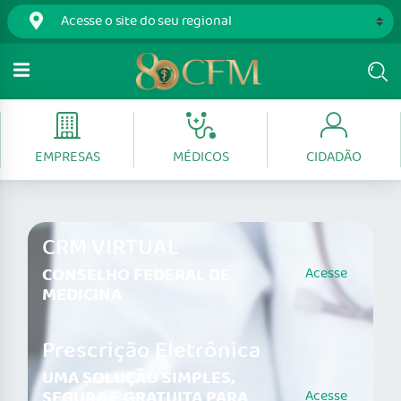
EMPRESAS
MÉDICOS
CIDADÃO
CRM VIRTUAL
CONSELHO FEDERAL DE
Acesse
MEDICINA
Prescrição Eletrônica
UMA SOLUÇÃO SIMPLES,
SEGURA E GRATUITA PARA
Acesse