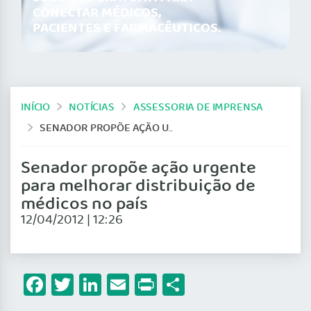
CONECTAR MÉDICOS,
PACIENTES E FARMACÊUTICOS.
INÍCIO
NOTÍCIAS
ASSESSORIA DE IMPRENSA
SENADOR PROPÕE AÇÃO URGENTE PARA MELHORAR DISTRIBUIÇÃO DE MÉDICOS NO PAÍS
Senador propõe ação urgente
para melhorar distribuição de
médicos no país
12/04/2012 | 12:26
Facebook
Twitter
LinkedIn
Email
Print
Share