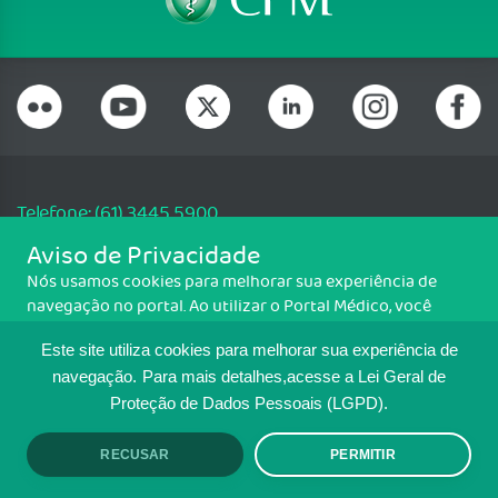
Telefone: (61) 3445 5900
Email: cfm@portalmedico.org.br
Aviso de Privacidade
SGAS 616, Conjunto D, Lote 115, L2 Sul, Brasília/DF - CEP: 70200-760 -
Nós usamos cookies para melhorar sua experiência de
CNPJ: 33.583.550/0001-30
navegação no portal. Ao utilizar o Portal Médico, você
Copyright CFM. Todos os direitos reservados.
concorda com a política de monitoramento de cookies.
Este site utiliza cookies para melhorar sua experiência de
Para ter mais informações sobre como isso é feito, acesse
MAPA DO SITE
Política de cookies
. Se você concorda, clique em ACEITO.
navegação.
Para mais detalhes,acesse a Lei Geral de
Proteção de Dados Pessoais (LGPD).
TRANSPARÊNCIA E PRESTAÇÃO DE
CONTAS
RECUSAR
PERMITIR
ACEITO