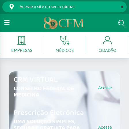
EMPRESAS
MÉDICOS
CIDADÃO
CRM VIRTUAL
CONSELHO FEDERAL DE
Acesse
MEDICINA
Prescrição Eletrônica
UMA SOLUÇÃO SIMPLES,
SEGURA E GRATUITA PARA
Acesse