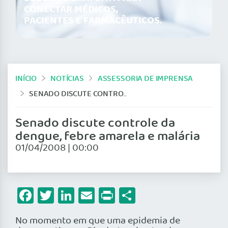
CONECTAR MÉDICOS,
PACIENTES E FARMACÊUTICOS.
INÍCIO
NOTÍCIAS
ASSESSORIA DE IMPRENSA
SENADO DISCUTE CONTROLE DA DENGUE, FEBRE AMARELA E MALÁRIA
Senado discute controle da
dengue, febre amarela e malária
01/04/2008 | 00:00
Facebook
Twitter
LinkedIn
Email
Print
Share
No momento em que uma epidemia de