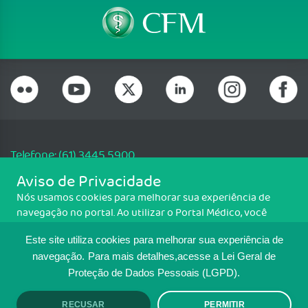
Telefone: (61) 3445 5900
Email: cfm@portalmedico.org.br
Aviso de Privacidade
SGAS 616, Conjunto D, Lote 115, L2 Sul, Brasília/DF - CEP: 70200-760 -
Nós usamos cookies para melhorar sua experiência de
CNPJ: 33.583.550/0001-30
navegação no portal. Ao utilizar o Portal Médico, você
Copyright CFM. Todos os direitos reservados.
concorda com a política de monitoramento de cookies.
Este site utiliza cookies para melhorar sua experiência de
Para ter mais informações sobre como isso é feito, acesse
MAPA DO SITE
Política de cookies
. Se você concorda, clique em ACEITO.
navegação.
Para mais detalhes,acesse a Lei Geral de
Proteção de Dados Pessoais (LGPD).
TRANSPARÊNCIA E PRESTAÇÃO DE
RECUSAR
PERMITIR