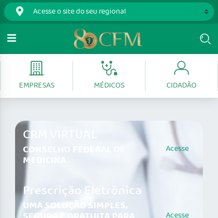
EMPRESAS
MÉDICOS
CIDADÃO
CRM VIRTUAL
CONSELHO FEDERAL DE
Acesse
MEDICINA
Prescrição Eletrônica
UMA SOLUÇÃO SIMPLES,
SEGURA E GRATUITA PARA
Acesse