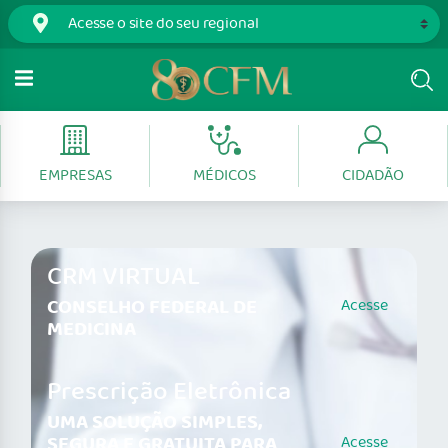
EMPRESAS
MÉDICOS
CIDADÃO
CRM VIRTUAL
CONSELHO FEDERAL DE
Acesse
MEDICINA
Prescrição Eletrônica
UMA SOLUÇÃO SIMPLES,
SEGURA E GRATUITA PARA
Acesse