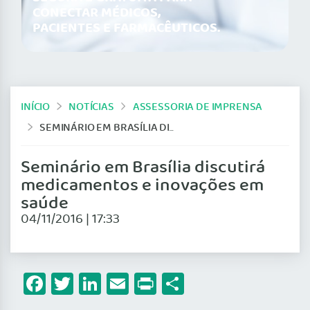
CONECTAR MÉDICOS,
PACIENTES E FARMACÊUTICOS.
INÍCIO
NOTÍCIAS
ASSESSORIA DE IMPRENSA
SEMINÁRIO EM BRASÍLIA DISCUTIRÁ MEDICAMENTOS E INOVAÇÕES EM SAÚDE
Seminário em Brasília discutirá
medicamentos e inovações em
saúde
04/11/2016 | 17:33
Facebook
Twitter
LinkedIn
Email
Print
Share