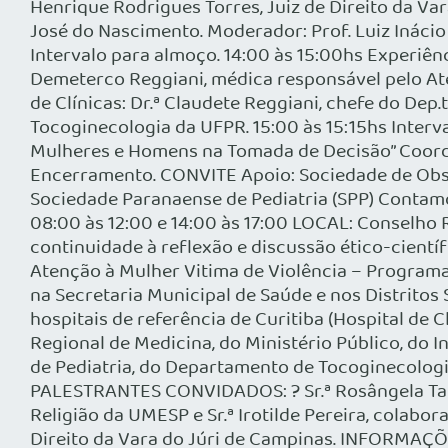
Henrique Rodrigues Torres, Juiz de Direito da Var
José do Nascimento. Moderador: Prof. Luiz Ináci
Intervalo para almoço. 14:00 às 15:00hs Experiênci
Demeterco Reggiani, médica responsável pelo Aten
de Clínicas: Dr.ª Claudete Reggiani, chefe do Dep
Tocoginecologia da UFPR. 15:00 às 15:15hs Interv
Mulheres e Homens na Tomada de Decisão” Coorden
Encerramento. CONVITE Apoio: Sociedade de Obst
Sociedade Paranaense de Pediatria (SPP) Cont
08:00 às 12:00 e 14:00 às 17:00 LOCAL: Conselho 
continuidade à reflexão e discussão ético-cientí
Atenção à Mulher Vitima de Violência – Program
na Secretaria Municipal de Saúde e nos Distritos 
hospitais de referência de Curitiba (Hospital de 
Regional de Medicina, do Ministério Público, do 
de Pediatria, do Departamento de Tocoginecologi
PALESTRANTES CONVIDADOS: ? Sr.ª Rosângela Talib
Religião da UMESP e Sr.ª Irotilde Pereira, colabo
Direito da Vara do Júri de Campinas. INFORMAÇÕE