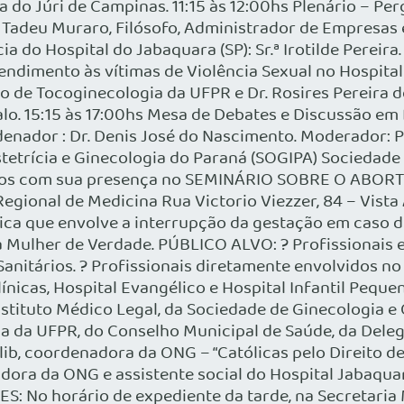
a do Júri de Campinas. 11:15 às 12:00hs Plenário – P
o Tadeu Muraro, Filósofo, Administrador de Empresas 
a do Hospital do Jabaquara (SP): Sr.ª Irotilde Pereira
dimento às vítimas de Violência Sexual no Hospital 
.to de Tocoginecologia da UFPR e Dr. Rosires Pereira 
alo. 15:15 às 17:00hs Mesa de Debates e Discussão em
ador : Dr. Denis José do Nascimento. Moderador: Pro
etrícia e Ginecologia do Paraná (SOGIPA) Sociedad
amos com sua presença no SEMINÁRIO SOBRE O ABORT
Regional de Medicina Rua Victorio Viezzer, 84 – Vis
fica que envolve a interrupção da gestação em caso 
a Mulher de Verdade. PÚBLICO ALVO: ? Profissionais
Sanitários. ? Profissionais diretamente envolvidos no
Clínicas, Hospital Evangélico e Hospital Infantil Peq
Instituto Médico Legal, da Sociedade de Ginecologia 
a da UFPR, do Conselho Municipal de Saúde, da Deleg
, coordenadora da ONG – “Católicas pelo Direito de 
radora da ONG e assistente social do Hospital Jabaquar
S: No horário de expediente da tarde, na Secretaria 