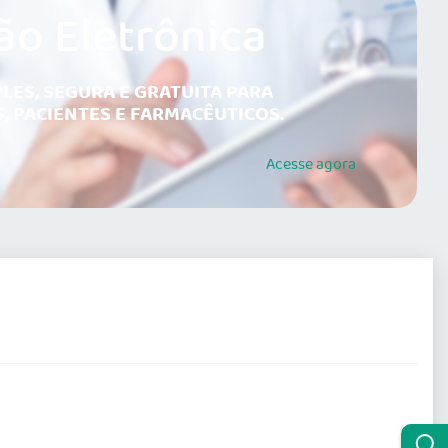
ão Eletrônica
LES, SEGURA E GRATUITA PARA
, PACIENTES E FARMACÊUTICOS.
Acesse
agora