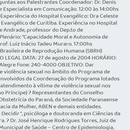
erguntas aos Palestrantes Coordenador: Dr. Denis
e Especialista em Comunicação. 12:00 às 14:00hs
. Experiência do Hospital Evangélico: Dra Celeste
Evangélico de Curitiba. Experiência no Hospital
de Andrade, professor do Dep.to de
 Plenário: “Capacidade Moral e Autonomia de
f. Luiz Inácio Tadeu Muraro. 17:00hs
e Brasileira de Reprodução Humana (SBRH)
O LEGAL DATA: 27 de agosto de 2004 HORÁRIO:
ta Alegre Fone: 240-4000 OBJETIVO: Dar
de violência sexual no âmbito do Programa de
 envolvidos da Coordenação do Programa lotados
 atendimento à vítima de violência sexual nos
ueno Príncipe) ? Representantes do Conselho
e Obstetrícia do Paraná, da Sociedade Paranaense
acia da Mulher, ABEN e demais entidades.
Decidir “, psicóloga e doutoranda em Ciências da
a. ? Dr. José Henrique Rodrigues Torres, Juiz de
Municipal de Saúde – Centro de Epidemiologia,