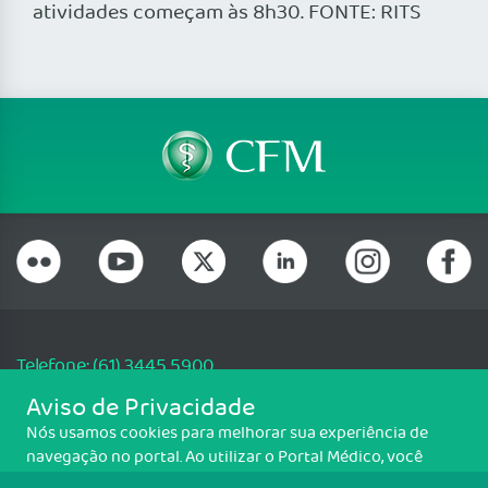
atividades começam às 8h30. FONTE: RITS
Telefone: (61) 3445 5900
Email: cfm@portalmedico.org.br
Aviso de Privacidade
SGAS 616, Conjunto D, Lote 115, L2 Sul, Brasília/DF - CEP: 70200-760 -
Nós usamos cookies para melhorar sua experiência de
CNPJ: 33.583.550/0001-30
navegação no portal. Ao utilizar o Portal Médico, você
Copyright CFM. Todos os direitos reservados.
concorda com a política de monitoramento de cookies.