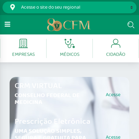
EMPRESAS
MÉDICOS
CIDADÃO
CRM VIRTUAL
CONSELHO FEDERAL DE
Acesse
MEDICINA
Prescrição Eletrônica
UMA SOLUÇÃO SIMPLES,
SEGURA E GRATUITA PARA
Acesse