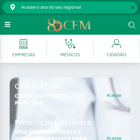
EMPRESAS
MÉDICOS
CIDADÃO
CRM VIRTUAL
CONSELHO FEDERAL DE
Acesse
MEDICINA
Prescrição Eletrônica
UMA SOLUÇÃO SIMPLES,
SEGURA E GRATUITA PARA
Acesse