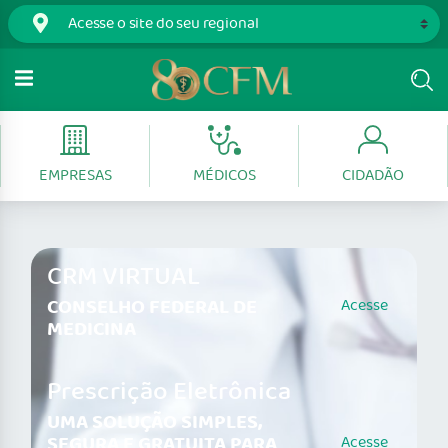
EMPRESAS
MÉDICOS
CIDADÃO
CRM VIRTUAL
CONSELHO FEDERAL DE
Acesse
MEDICINA
Prescrição Eletrônica
UMA SOLUÇÃO SIMPLES,
SEGURA E GRATUITA PARA
Acesse