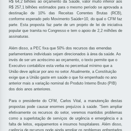
R$ 64,2 bilhões ao orçamento da Saúde, valor muito inferior aos
R$ 257,1 bilhões estimados para o mesmo período se aprovada a
destinação de 10% das Receitas Correntes Brutas (RCB),
conforme esperado pelo Movimento Saúde+10, do qual o CFM faz
parte. Esta proposta faz parte de um projeto de lei de iniciativa
popular que tramita no Congresso e tem o apoio de 2,2 milhões de
assinaturas.
Além disso, a PEC fixa que 50% dos recursos das emendas
parlamentares individuais sejam direcionados à área da saúde. Ao
invés de ser um acréscimo ao orçamento, o texto permite que o
Executivo contabilize esta verba no percentual mínimo que a
União deve aplicar por ano no setor. Atualmente, a Constituição
exige que a União gaste em saúde o que foi empenhado no ano
anterior mais a variação nominal do Produto Interno Bruto (PIB)
dos dois anos anteriores.
Para o presidente do CFM, Carlos Vital, a manutenção destas
propostas pode causar enormes prejuízos à saúde. “Sem ampliar
efetivamente os recursos do setor, veremos mantidos problemas
como a superlotação de serviços de urgência e emergência e a
falta de leitos, equipamentos e insumos hospitalares. Além disso,
carência de recursos pode ainda ampliar os problemas enfrentados