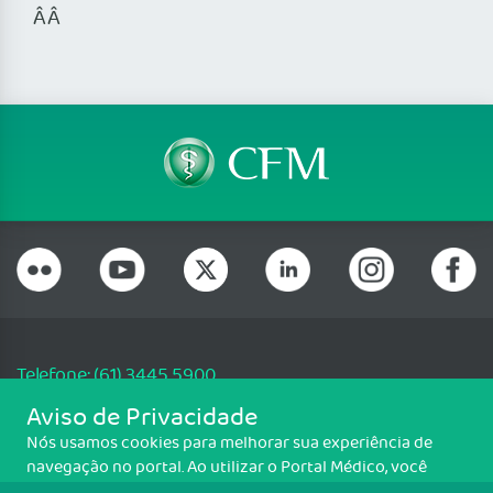
ÂÂ
Telefone: (61) 3445 5900
Email: cfm@portalmedico.org.br
Aviso de Privacidade
SGAS 616, Conjunto D, Lote 115, L2 Sul, Brasília/DF - CEP: 70200-760 -
Nós usamos cookies para melhorar sua experiência de
CNPJ: 33.583.550/0001-30
navegação no portal. Ao utilizar o Portal Médico, você
Copyright CFM. Todos os direitos reservados.
concorda com a política de monitoramento de cookies.