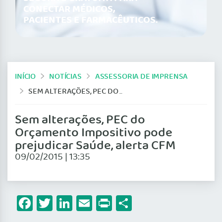
CONECTAR MÉDICOS,
PACIENTES E FARMACÊUTICOS.
INÍCIO
NOTÍCIAS
ASSESSORIA DE IMPRENSA
SEM ALTERAÇÕES, PEC DO ORÇAMENTO IMPOSITIVO PODE PREJUDICAR SAÚDE, ALERTA CFM
Sem alterações, PEC do
Orçamento Impositivo pode
prejudicar Saúde, alerta CFM
09/02/2015 | 13:35
Facebook
Twitter
LinkedIn
Email
Print
Share