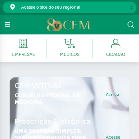
EMPRESAS
MÉDICOS
CIDADÃO
CRM VIRTUAL
CONSELHO FEDERAL DE
Acesse
MEDICINA
Prescrição Eletrônica
UMA SOLUÇÃO SIMPLES,
SEGURA E GRATUITA PARA
Acesse