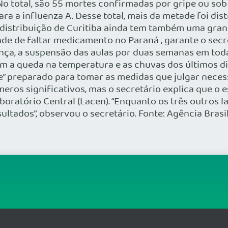
 total, são 55 mortes confirmadas por gripe ou sob 
a a influenza A. Desse total, mais da metade foi dis
e distribuição de Curitiba ainda tem também uma gr
dade de faltar medicamento no Paraná , garante o se
nça, a suspensão das aulas por duas semanas em todas
om a queda na temperatura e as chuvas dos últimos di
pe” preparado para tomar as medidas que julgar neces
ros significativos, mas o secretário explica que o 
boratório Central (Lacen). “Enquanto os três outros l
ultados”, observou o secretário. Fonte: Agência Brasi