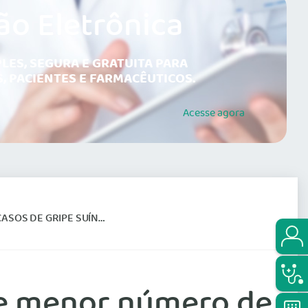
ão Eletrônica
LES, SEGURA E GRATUITA PARA
, PACIENTES E FARMACÊUTICOS.
Acesse
agora
A QUE FASE CRÍTICA PASSOU
ue menor número de