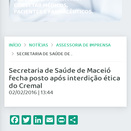
CONECTAR MÉDICOS,
PACIENTES E FARMACÊUTICOS.
INÍCIO
NOTÍCIAS
ASSESSORIA DE IMPRENSA
SECRETARIA DE SAÚDE DE MACEIÓ FECHA POSTO APÓS INTERDIÇÃO ÉTICA DO CREMAL
Secretaria de Saúde de Maceió
fecha posto após interdição ética
do Cremal
02/02/2016 | 13:44
Facebook
Twitter
LinkedIn
Email
Print
Share