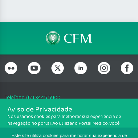
Telefone: (61) 3445 5900
Email: cfm@portalmedico.org.br
Aviso de Privacidade
SGAS 616, Conjunto D, Lote 115, L2 Sul, Brasília/DF - CEP: 70200-760 -
Nós usamos cookies para melhorar sua experiência de
CNPJ: 33.583.550/0001-30
navegação no portal. Ao utilizar o Portal Médico, você
Copyright CFM. Todos os direitos reservados.
concorda com a política de monitoramento de cookies.
Este site utiliza cookies para melhorar sua experiência de
Para ter mais informações sobre como isso é feito, acesse