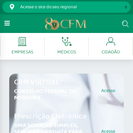
EMPRESAS
MÉDICOS
CIDADÃO
CRM VIRTUAL
CONSELHO FEDERAL DE
Acesse
MEDICINA
Prescrição Eletrônica
UMA SOLUÇÃO SIMPLES,
SEGURA E GRATUITA PARA
Acesse