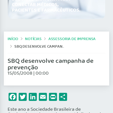
CONECTAR MÉDICOS,
PACIENTES E FARMACÊUTICOS.
INÍCIO
NOTÍCIAS
ASSESSORIA DE IMPRENSA
SBQ DESENVOLVE CAMPANHA DE PREVENÇÃO
SBQ desenvolve campanha de
prevenção
15/05/2008 | 00:00
Facebook
Twitter
LinkedIn
Email
Print
Share
Este ano a Sociedade Brasileira de