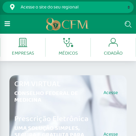
EMPRESAS
MÉDICOS
CIDADÃO
CRM VIRTUAL
CONSELHO FEDERAL DE
Acesse
MEDICINA
Prescrição Eletrônica
UMA SOLUÇÃO SIMPLES,
SEGURA E GRATUITA PARA
Acesse