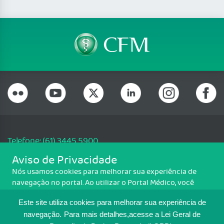
Telefone: (61) 3445 5900
Email: cfm@portalmedico.org.br
Aviso de Privacidade
SGAS 616, Conjunto D, Lote 115, L2 Sul, Brasília/DF - CEP: 70200-760 -
Nós usamos cookies para melhorar sua experiência de
CNPJ: 33.583.550/0001-30
navegação no portal. Ao utilizar o Portal Médico, você
Copyright CFM. Todos os direitos reservados.
concorda com a política de monitoramento de cookies.
Este site utiliza cookies para melhorar sua experiência de
Para ter mais informações sobre como isso é feito, acesse
MAPA DO SITE
Política de cookies
. Se você concorda, clique em ACEITO.
navegação.
Para mais detalhes,acesse a Lei Geral de