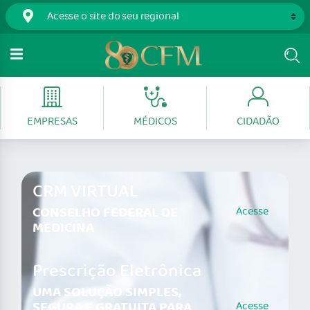
EMPRESAS
MÉDICOS
CIDADÃO
CRM VIRTUAL
CONSELHO FEDERAL DE
Acesse
MEDICINA
Prescrição Eletrônica
UMA SOLUÇÃO SIMPLES,
SEGURA E GRATUITA PARA
Acesse