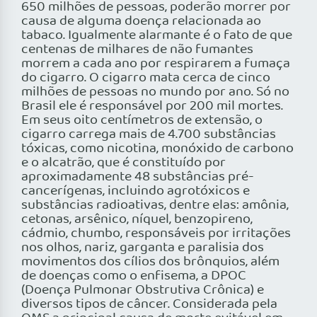
650 milhões de pessoas, poderão morrer por
causa de alguma doença relacionada ao
tabaco. Igualmente alarmante é o fato de que
centenas de milhares de não fumantes
morrem a cada ano por respirarem a fumaça
do cigarro. O cigarro mata cerca de cinco
milhões de pessoas no mundo por ano. Só no
Brasil ele é responsável por 200 mil mortes.
Em seus oito centímetros de extensão, o
cigarro carrega mais de 4.700 substâncias
tóxicas, como nicotina, monóxido de carbono
e o alcatrão, que é constituído por
aproximadamente 48 substâncias pré-
cancerígenas, incluindo agrotóxicos e
substâncias radioativas, dentre elas: amônia,
cetonas, arsênico, níquel, benzopireno,
cádmio, chumbo, responsáveis por irritações
nos olhos, nariz, garganta e paralisia dos
movimentos dos cílios dos brônquios, além
de doenças como o enfisema, a DPOC
(Doença Pulmonar Obstrutiva Crônica) e
diversos tipos de câncer. Considerada pela