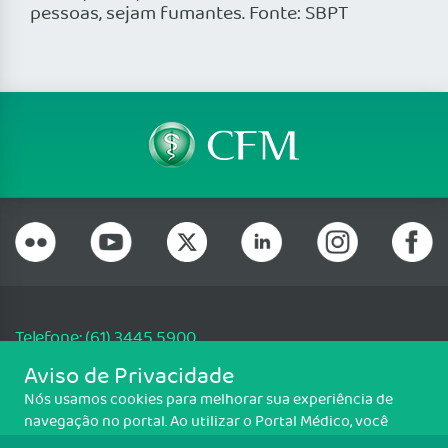
pessoas, sejam fumantes. Fonte: SBPT
Telefone: (61) 3445 5900
Email: cfm@portalmedico.org.br
Aviso de Privacidade
SGAS 616, Conjunto D, Lote 115, L2 Sul, Brasília/DF - CEP: 70200-760 -
Nós usamos cookies para melhorar sua experiência de
CNPJ: 33.583.550/0001-30
navegação no portal. Ao utilizar o Portal Médico, você
Copyright CFM. Todos os direitos reservados.
concorda com a política de monitoramento de cookies.