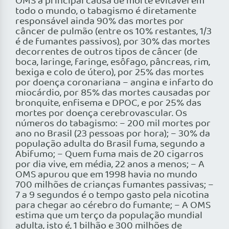
OMS a principal causa de morte evitável em
todo o mundo, o tabagismo é diretamente
responsável ainda 90% das mortes por
câncer de pulmão (entre os 10% restantes, 1/3
é de fumantes passivos), por 30% das mortes
decorrentes de outros tipos de câncer (de
boca, laringe, faringe, esôfago, pâncreas, rim,
bexiga e colo de útero), por 25% das mortes
por doença coronariana – angina e infarto do
miocárdio, por 85% das mortes causadas por
bronquite, enfisema e DPOC, e por 25% das
mortes por doença cerebrovascular. Os
números do tabagismo: – 200 mil mortes por
ano no Brasil (23 pessoas por hora); – 30% da
população adulta do Brasil fuma, segundo a
Abifumo; – Quem fuma mais de 20 cigarros
por dia vive, em média, 22 anos a menos; – A
OMS apurou que em 1998 havia no mundo
700 milhões de crianças fumantes passivas; –
7 a 9 segundos é o tempo gasto pela nicotina
para chegar ao cérebro do fumante; – A OMS
estima que um terço da população mundial
adulta, isto é, 1 bilhão e 300 milhões de