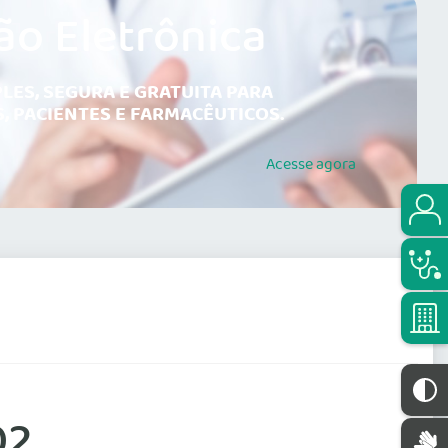
ão Eletrônica
LES, SEGURA E GRATUITA PARA
, PACIENTES E FARMACÊUTICOS.
Acesse
agora
02