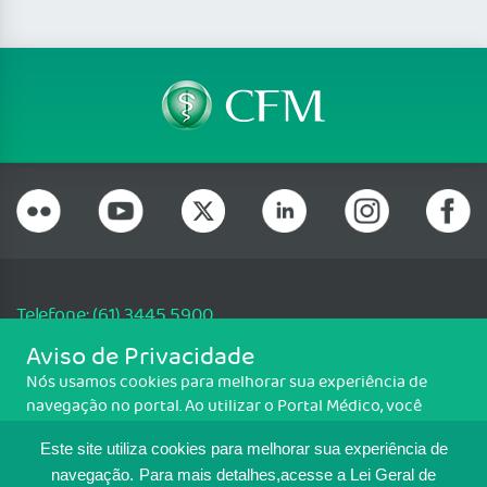
Telefone: (61) 3445 5900
Email: cfm@portalmedico.org.br
Aviso de Privacidade
SGAS 616, Conjunto D, Lote 115, L2 Sul, Brasília/DF - CEP: 70200-760 -
Nós usamos cookies para melhorar sua experiência de
CNPJ: 33.583.550/0001-30
navegação no portal. Ao utilizar o Portal Médico, você
Copyright CFM. Todos os direitos reservados.
concorda com a política de monitoramento de cookies.
Este site utiliza cookies para melhorar sua experiência de
Para ter mais informações sobre como isso é feito, acesse
MAPA DO SITE
Política de cookies
. Se você concorda, clique em ACEITO.
navegação.
Para mais detalhes,acesse a Lei Geral de