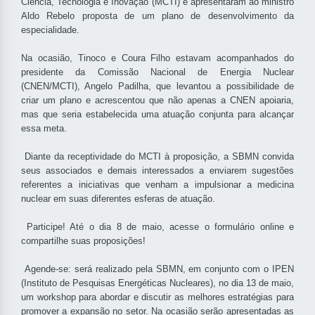
Ciência, Tecnologia e Inovação (MCTI) e apresentaram ao ministro
Aldo Rebelo proposta de um plano de desenvolvimento da
especialidade.
Na ocasião, Tinoco e Coura Filho estavam acompanhados do
presidente da Comissão Nacional de Energia Nuclear
(CNEN/MCTI), Angelo Padilha, que levantou a possibilidade de
criar um plano e acrescentou que não apenas a CNEN apoiaria,
mas que seria estabelecida uma atuação conjunta para alcançar
essa meta.
Diante da receptividade do MCTI à proposição, a SBMN convida
seus associados e demais interessados a enviarem sugestões
referentes a iniciativas que venham a impulsionar a medicina
nuclear em suas diferentes esferas de atuação.
Participe! Até o dia 8 de maio, acesse o formulário online e
compartilhe suas proposições!
Agende-se: será realizado pela SBMN, em conjunto com o IPEN
(Instituto de Pesquisas Energéticas Nucleares), no dia 13 de maio,
um workshop para abordar e discutir as melhores estratégias para
promover a expansão no setor. Na ocasião serão apresentadas as