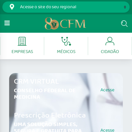
EMPRESAS
MÉDICOS
CIDADÃO
CRM VIRTUAL
CONSELHO FEDERAL DE
Acesse
MEDICINA
Prescrição Eletrônica
UMA SOLUÇÃO SIMPLES,
SEGURA E GRATUITA PARA
Acesse