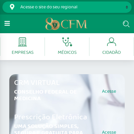
EMPRESAS
MÉDICOS
CIDADÃO
CRM VIRTUAL
CONSELHO FEDERAL DE
Acesse
MEDICINA
Prescrição Eletrônica
UMA SOLUÇÃO SIMPLES,
SEGURA E GRATUITA PARA
Acesse