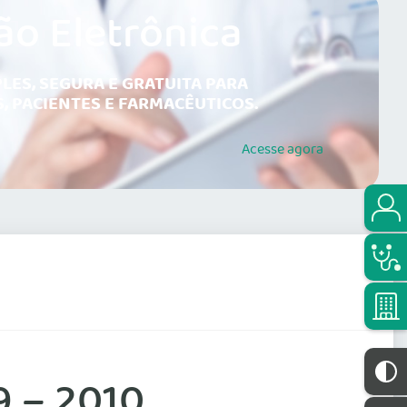
ão Eletrônica
LES, SEGURA E GRATUITA PARA
, PACIENTES E FARMACÊUTICOS.
Acesse
agora
9 – 2010