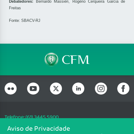
Debatedores:
Bernardo Massièri, Rogério Cerqueira Garcia de
Freitas
Fonte: SBACV-RJ
Telefone: (61) 3445 5900
Email: cfm@portalmedico.org.br
Aviso de Privacidade
SGAS 616, Conjunto D, Lote 115, L2 Sul, Brasília/DF - CEP: 70200-760 -