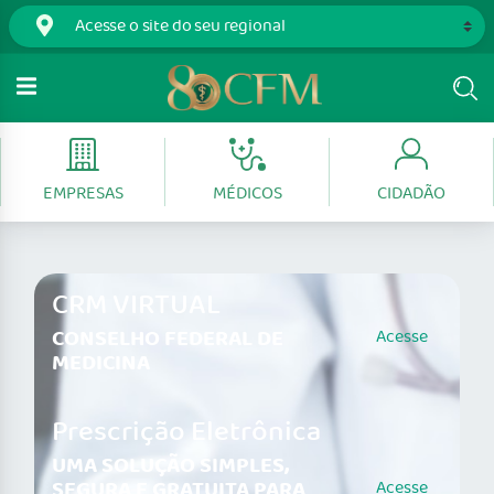
EMPRESAS
MÉDICOS
CIDADÃO
CRM VIRTUAL
CONSELHO FEDERAL DE
Acesse
MEDICINA
Prescrição Eletrônica
UMA SOLUÇÃO SIMPLES,
SEGURA E GRATUITA PARA
Acesse