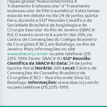
região glútea”, “Aneurismectomia X
Tratamento Endovascular” e “Tratamento
endovascular de FAV traumática”. Estes temas
estarão em debate no dia 24 de junho, quinta-
feira, durante a 512ª Reunião Científica da
Sociedade Brasileira de Angiologia e de
Cirurgia Vascular do Rio de Janeiro (SBACV-
RJ). O evento ocorrerá a partir das 20h, no
Centro de Convenções do Colégio Brasileiro
de Cirurgiões (CBC), em Botafogo, no Rio de
Janeiro. Mais informações no
site
www.sbacvrj.com.br
ou pelo telefone: (21)
512ª Reunião
2215-1919. Fonte: SBACV-RJ
Científica da SBACV-RJ
Data:
24 de junho
Horário:
Local:
(quinta-feira)
20h
Centro de
Convenções do Conselho Brasileiro de
Cirurgiões (CBC) – Rua Visconde Silva 52,
Informações:
Botafogo.
www.sbacvrj.com.br
ou pelo telefone (21) 2215-1919.