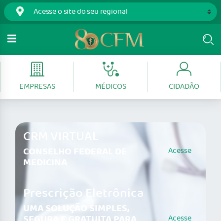
EMPRESAS
MÉDICOS
CIDADÃO
CRM VIRTUAL
CONSELHO FEDERAL DE
Acesse
MEDICINA
Prescrição Eletrônica
UMA SOLUÇÃO SIMPLES,
SEGURA E GRATUITA PARA
Acesse