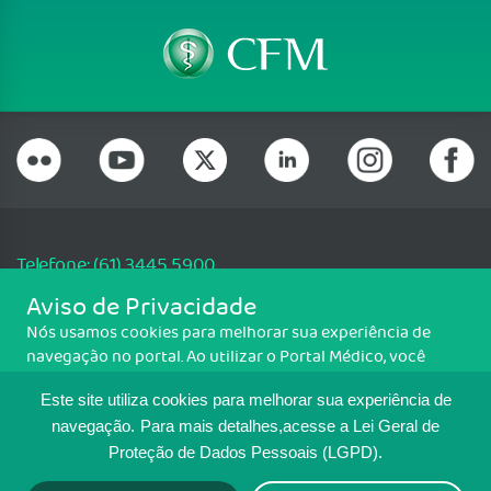
Telefone: (61) 3445 5900
Email: cfm@portalmedico.org.br
Aviso de Privacidade
SGAS 616, Conjunto D, Lote 115, L2 Sul, Brasília/DF - CEP: 70200-760 -
Nós usamos cookies para melhorar sua experiência de
CNPJ: 33.583.550/0001-30
navegação no portal. Ao utilizar o Portal Médico, você
Copyright CFM. Todos os direitos reservados.
concorda com a política de monitoramento de cookies.
Este site utiliza cookies para melhorar sua experiência de
Para ter mais informações sobre como isso é feito, acesse
MAPA DO SITE
Política de cookies
. Se você concorda, clique em ACEITO.
navegação.
Para mais detalhes,acesse a Lei Geral de
Proteção de Dados Pessoais (LGPD).
TRANSPARÊNCIA E PRESTAÇÃO DE