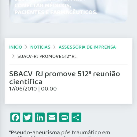
CONECTAR MÉDICOS,
PACIENTES E FARMACÊUTICOS.
INÍCIO
NOTÍCIAS
ASSESSORIA DE IMPRENSA
SBACV-RJ PROMOVE 512ª REUNIÃO CIENTÍFICA
SBACV-RJ promove 512ª reunião
científica
17/06/2010 | 00:00
Facebook
Twitter
LinkedIn
Email
Print
Share
“Pseudo-aneurisma pós traumático em