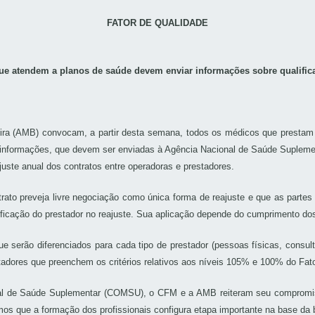
FATOR DE QUALIDADE
ue atendem a planos de saúde devem enviar informações sobre qualific
ra (AMB) convocam, a partir desta semana, todos os médicos que prestam s
s informações, que devem ser enviadas à Agência Nacional de Saúde Supleme
juste anual dos contratos entre operadoras e prestadores.
ato preveja livre negociação como única forma de reajuste e que as parte
lificação do prestador no reajuste. Sua aplicação depende do cumprimento dos
 serão diferenciados para cada tipo de prestador (pessoas físicas, consultór
stadores que preenchem os critérios relativos aos níveis 105% e 100% do Fat
l de Saúde Suplementar (COMSU), o CFM e a AMB reiteram seu compromisso
mos que a formação dos profissionais configura etapa importante na base da 