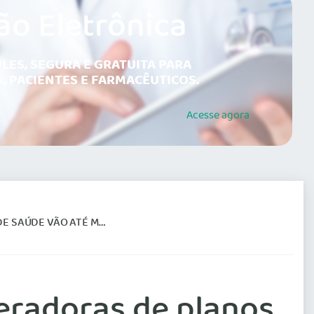
ão Eletrônica
LES, SEGURA E GRATUITA PARA
, PACIENTES E FARMACÊUTICOS.
Acesse
agora
 MARÇO. FIQUE ATENTO!
eradoras de planos