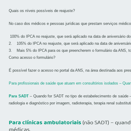
Quais os níveis possíveis de reajuste?
No caso dos médicos e pessoas jurídicas que prestam serviços médicos
100% do IPCA no reajuste, que será aplicado na data de aniversário do
2. 105% do IPCA no reajuste, que será aplicado na data de aniversári
3. Mais 5% do IPCA para os que preencherem o formulário da ANS, t
Como acesso o formulário?
É possível fazer o acesso no portal da ANS, na área destinada aos pres
Para profissionais de saúde que atuam em consultórios isolados – Quan
Para SADT
– Quando for SADT no tipo de estabelecimento de saúde – CNE
radiologia e diagnóstico por imagem, radioterapia, terapia renal substitut
Para clínicas ambulatoriais
(não SADT) – quando
médicas.