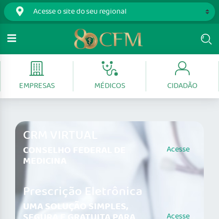
EMPRESAS
MÉDICOS
CIDADÃO
CRM VIRTUAL
CONSELHO FEDERAL DE
Acesse
MEDICINA
Prescrição Eletrônica
UMA SOLUÇÃO SIMPLES,
SEGURA E GRATUITA PARA
Acesse