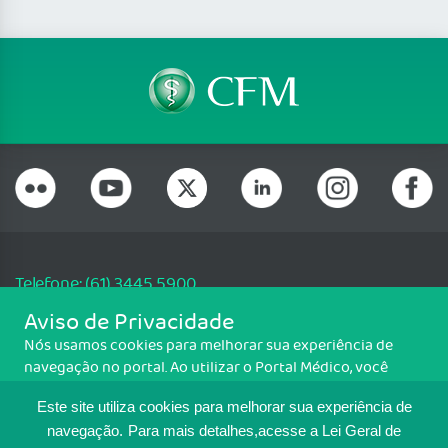
Telefone: (61) 3445 5900
Email: cfm@portalmedico.org.br
Aviso de Privacidade
SGAS 616, Conjunto D, Lote 115, L2 Sul, Brasília/DF - CEP: 70200-760 -
Nós usamos cookies para melhorar sua experiência de
CNPJ: 33.583.550/0001-30
navegação no portal. Ao utilizar o Portal Médico, você
Copyright CFM. Todos os direitos reservados.
concorda com a política de monitoramento de cookies.
Este site utiliza cookies para melhorar sua experiência de
Para ter mais informações sobre como isso é feito, acesse
MAPA DO SITE
Política de cookies
. Se você concorda, clique em ACEITO.
navegação.
Para mais detalhes,acesse a Lei Geral de