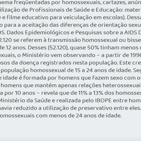
nema freqüentadas por homossexuais, cartazes, anúnc
ibilização de Profissionais de Saúde e Educação: mater
 e filme educativo para veiculação em escolas). Dessa
ão para a aceitação das diferenças de orientação se
DS. Dados Epidemiológicos e Pesquisas sobre a AIDS 
 52.120 se referem à transmissão homossexual ou bis
e 12 anos. Desses (52.120), quase 50% tinham menos 
xuais, o Ministério vem observando – a partir de 1
sos da doença registrados nesta população. Este cr
população homossexual de 15 a 24 anos de idade. Se
de idade é formada por homens que fazem sexo com o
re homens que mantém apenas relações heterossexuais.
r 10 anos – revela que de 11% a 13% dos homossexu
inistério da Saúde e realizada pelo IBOPE entre ho
avia reduzido a utilização de preservativo entre eles
homossexuais com menos de 24 anos de idade.