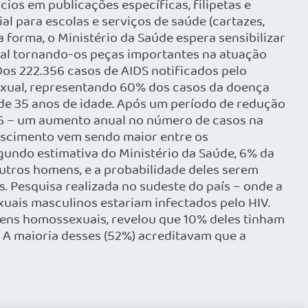
ios em publicações específicas, filipetas e
ial para escolas e serviços de saúde (cartazes,
 forma, o Ministério da Saúde espera sensibilizar
xual tornando-os peças importantes na atuação
Dos 222.356 casos de AIDS notificados pelo
sexual, representando 60% dos casos da doença
de 35 anos de idade. Após um período de redução
996 – um aumento anual no número de casos na
escimento vem sendo maior entre os
gundo estimativa do Ministério da Saúde, 6% da
utros homens, e a probabilidade deles serem
 Pesquisa realizada no sudeste do país – onde a
ais masculinos estariam infectados pelo HIV.
mens homossexuais, revelou que 10% deles tinham
. A maioria desses (52%) acreditavam que a