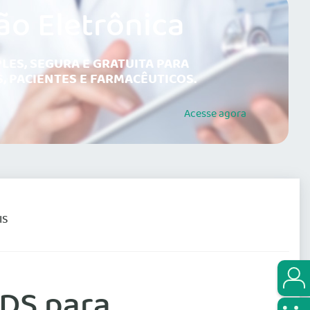
ão Eletrônica
LES, SEGURA E GRATUITA PARA
, PACIENTES E FARMACÊUTICOS.
Acesse
agora
IS
IDS para