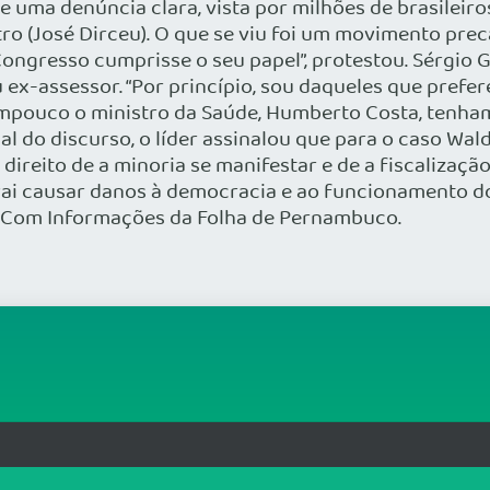
rg.br