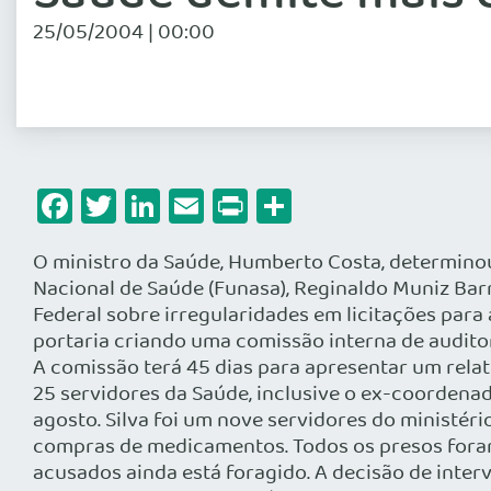
25/05/2004 | 00:00
Facebook
Twitter
LinkedIn
Email
Print
Share
O ministro da Saúde, Humberto Costa, determinou, ontem, a exoneração de mais dez funcionários da pasta, inclusive do diretor-executivo do Fundo Nacional de Saúde (Funasa), Reginaldo Muniz Barreto. A medida, chamada pelo ministério de “preventiva”, foi adotada devido a apurações da Polícia Federal sobre irregularidades em licitações para a compra de hemoderivados desde o início da década de 90. O ministro também publica, hoje, uma portaria criando uma comissão interna de auditoria para avaliar todos os processos licitatórios realizados no ministério desde o início do ano passado. A comissão terá 45 dias para apresentar um relatório. Desde que a Operação Vampiro começou, na última quarta-feira, foram afastados de seus cargos 25 servidores da Saúde, inclusive o ex-coordenador-geral de Recursos Logísticos do ministério Luiz Cláudio Gomes da Silva, nomeado pelo ministro em agosto. Silva foi um nove servidores do ministério presos pela Polícia Federal acusados de fazer parte de um esquema montado na pasta para fraudar compras de medicamentos. Todos os presos foram afastados de seus cargos. A Justiça Federal expediu 17 mandados de prisão, sendo que um dos acusados ainda está foragido. A decisão de intervir na Coordenadoria Geral de Recursos Logísticos e exonerar a maior parte dos funcionários havia sido anunciada no dia após as prisões. Em nota divulgada ontem, o Ministério da Saúde diz que a lista com oito dos dez funcionários exonerados será publicada hoje no Diário Oficial da União. Metade deles trabalhava na Agência Nacional de Vigilância Sanitária (Anvisa) e o restante na própria pasta. Serão exonerados um outro ex-coordenador-geral de Recursos Logísticos, um substituto do coordenador-geral, um subsecretário de assuntos administrativos e um ex-chefe do setor de compras de material de consumo. Todos ocuparam os cargos por um período entre 1998 e 2003 e estavam na Anvisa. Do ministério sairão: o chefe do setor de transportes, o chefe do almoxarifado de medicamentos, o substituto do chefe do setor de transportes e o chefe da divisão de convênios. O afastamento de Reginaldo Muniz Barreto foi publicado ontem no Diário Oficial. Também já houve a dispensa de um funcionário terceirizado, contratado via projeto internacional, que ocupou entre 2001 e 2003 uma das assessorias da coordenadoria. “É importante destacar que a exoneração dessas pessoas não significa o envolvimento delas com irregularidades, mas representa medida preventiva”, afirma a nota do ministério. Barreto foi exonerado por ter sido coordenador-geral de Recursos Logísticos até agosto de 2003, quando Luiz Cláudio Gomes da Silva assumiu o cargo. Assim como Silva, Barreto trabalhou na Prefeitura de Recife, onde foi secretário das Finanças. Em relatório produzido pela equipe de inteligência da Polícia Federal há o rastreamento, inclusive com fotos, de uma remessa de propina que seria destinada a Silva. Rubem defende ministro na Operação Vampiro Coordenador da Frente Parlamentar de Combate à Corrupção, o deputado Paulo Rubem Santiago (PT) saiu ontem em defesa do ministro da Saúde, Humberto Costa, diante da Operação Vampiro da Polícia Federal (PF), que na semana passada desmembrou um esquema de fraudes nas licitações para a compra de hemoderivados pelo Governo Federal