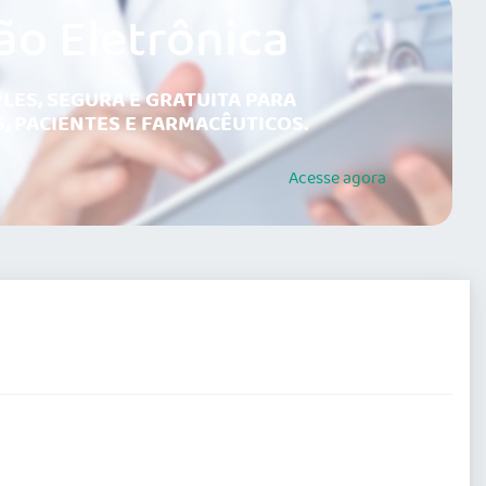
ão Eletrônica
LES, SEGURA E GRATUITA PARA
, PACIENTES E FARMACÊUTICOS.
Acesse
agora