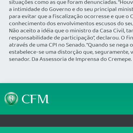
Telefone: (61) 3445 5900
Email: cfm@portalmedico.o