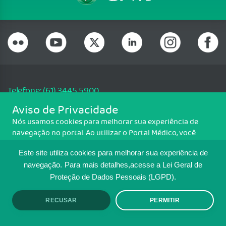
Telefone: (61) 3445 5900
Email: cfm@portalmedico.org.br
Aviso de Privacidade
SGAS 616, Conjunto D, Lote 115, L2 Sul, Brasília/DF - CEP: 70200-760 -
Nós usamos cookies para melhorar sua experiência de
CNPJ: 33.583.550/0001-30
navegação no portal. Ao utilizar o Portal Médico, você
Copyright CFM. Todos os direitos reservados.
concorda com a política de monitoramento de cookies.
Este site utiliza cookies para melhorar sua experiência de
Para ter mais informações sobre como isso é feito, acesse
MAPA DO SITE
Política de cookies
. Se você concorda, clique em ACEITO.
navegação.
Para mais detalhes,acesse a Lei Geral de
Proteção de Dados Pessoais (LGPD).
TRANSPARÊNCIA E PRESTAÇÃO DE
CONTAS
RECUSAR
PERMITIR
ACEITO