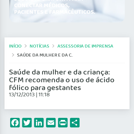
CONECTAR MÉDICOS,
PACIENTES E FARMACÊUTICOS.
INÍCIO
NOTÍCIAS
ASSESSORIA DE IMPRENSA
SAÚDE DA MULHER E DA CRIANÇA: CFM RECOMENDA O USO DE ÁCIDO FÓLICO PARA GESTANTES
Saúde da mulher e da criança:
CFM recomenda o uso de ácido
fólico para gestantes
13/12/2013 | 11:18
Facebook
Twitter
LinkedIn
Email
Print
Share