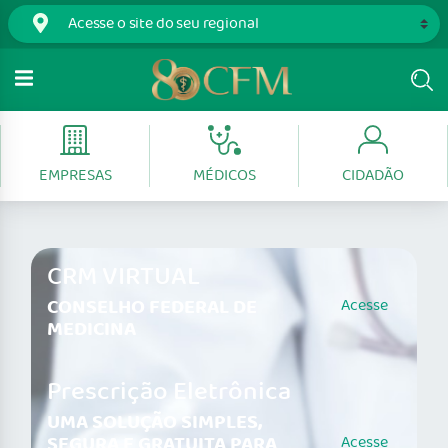
EMPRESAS
MÉDICOS
CIDADÃO
CRM VIRTUAL
CONSELHO FEDERAL DE
Acesse
MEDICINA
Prescrição Eletrônica
UMA SOLUÇÃO SIMPLES,
SEGURA E GRATUITA PARA
Acesse