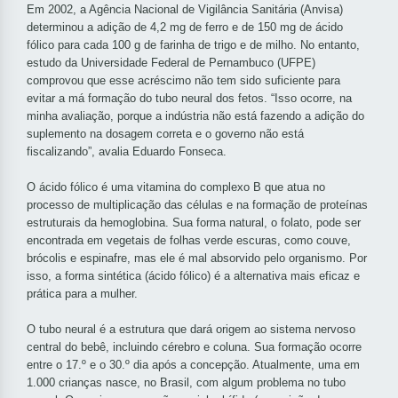
Em 2002, a Agência Nacional de Vigilância Sanitária (Anvisa)
determinou a adição de 4,2 mg de ferro e de 150 mg de ácido
fólico para cada 100 g de farinha de trigo e de milho. No entanto,
estudo da Universidade Federal de Pernambuco (UFPE)
comprovou que esse acréscimo não tem sido suficiente para
evitar a má formação do tubo neural dos fetos. “Isso ocorre, na
minha avaliação, porque a indústria não está fazendo a adição do
suplemento na dosagem correta e o governo não está
fiscalizando”, avalia Eduardo Fonseca.
O ácido fólico é uma vitamina do complexo B que atua no
processo de multiplicação das células e na formação de proteínas
estruturais da hemoglobina. Sua forma natural, o folato, pode ser
encontrada em vegetais de folhas verde escuras, como couve,
brócolis e espinafre, mas ele é mal absorvido pelo organismo. Por
isso, a forma sintética (ácido fólico) é a alternativa mais eficaz e
prática para a mulher.
O tubo neural é a estrutura que dará origem ao sistema nervoso
central do bebê, incluindo cérebro e coluna. Sua formação ocorre
entre o 17.º e o 30.º dia após a concepção. Atualmente, uma em
1.000 crianças nasce, no Brasil, com algum problema no tubo