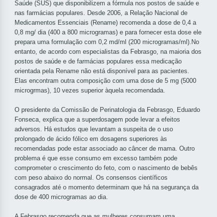
Saúde (SUS) que disponibilizem a fórmula nos postos de saúde e
nas farmácias populares. Desde 2006, a Relação Nacional de
Medicamentos Essenciais (Rename) recomenda a dose de 0,4 a
0,8 mg/ dia (400 a 800 microgramas) e para fornecer esta dose ele
prepara uma formulação com 0,2 md/ml (200 microgramas/ml).No
entanto, de acordo com especialistas da Febrasgo, na maioria dos
postos de saúde e de farmácias populares essa medicação
orientada pela Rename não está disponível para as pacientes.
Elas encontram outra composição com uma dose de 5 mg (5000
microgrmas), 10 vezes superior àquela recomendada.
O presidente da Comissão de Perinatologia da Febrasgo, Eduardo
Fonseca, explica que a superdosagem pode levar a efeitos
adversos. Há estudos que levantam a suspeita de o uso
prolongado de ácido fólico em dosagens superiores às
recomendadas pode estar associado ao câncer de mama. Outro
problema é que esse consumo em excesso também pode
comprometer o crescimento do feto, com o nascimento de bebês
com peso abaixo do normal. Os consensos científicos
consagrados até o momento determinam que há na segurança da
dose de 400 microgramas ao dia.
A Febrasgo recomenda que as mulheres consumam uma