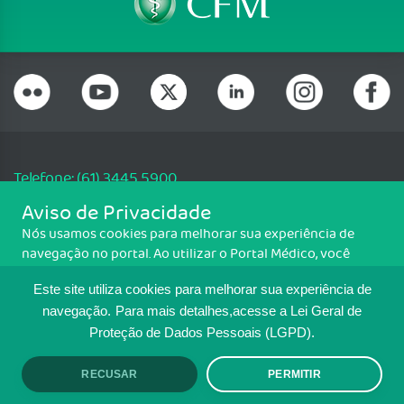
Telefone: (61) 3445 5900
Email: cfm@portalmedico.org.br
Aviso de Privacidade
SGAS 616, Conjunto D, Lote 115, L2 Sul, Brasília/DF - CEP: 70200-760 -
Nós usamos cookies para melhorar sua experiência de
CNPJ: 33.583.550/0001-30
navegação no portal. Ao utilizar o Portal Médico, você
Copyright CFM. Todos os direitos reservados.
concorda com a política de monitoramento de cookies.
Este site utiliza cookies para melhorar sua experiência de
Para ter mais informações sobre como isso é feito, acesse
MAPA DO SITE
Política de cookies
. Se você concorda, clique em ACEITO.
navegação.
Para mais detalhes,acesse a Lei Geral de
Proteção de Dados Pessoais (LGPD).
TRANSPARÊNCIA E PRESTAÇÃO DE
CONTAS
RECUSAR
PERMITIR
ACEITO