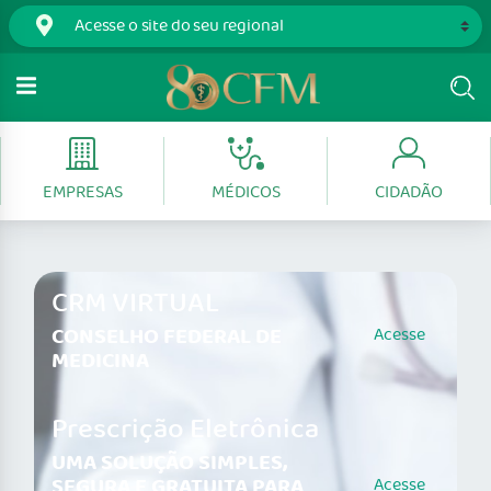
EMPRESAS
MÉDICOS
CIDADÃO
CRM VIRTUAL
CONSELHO FEDERAL DE
Acesse
MEDICINA
Prescrição Eletrônica
UMA SOLUÇÃO SIMPLES,
SEGURA E GRATUITA PARA
Acesse