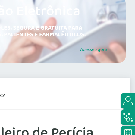
ão Eletrônica
LES, SEGURA E GRATUITA PARA
, PACIENTES E FARMACÊUTICOS.
Acesse
agora
ICA
leiro de Perícia