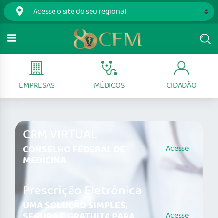
EMPRESAS
MÉDICOS
CIDADÃO
CRM VIRTUAL
CONSELHO FEDERAL DE
Acesse
MEDICINA
Prescrição Eletrônica
UMA SOLUÇÃO SIMPLES,
SEGURA E GRATUITA PARA
Acesse