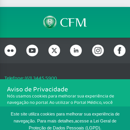
Telefone: (61) 3445 5900
Email: cfm@portalmedico.org.br
Aviso de Privacidade
SGAS 616, Conjunto D, Lote 115, L2 Sul, Brasília/DF - CEP: 70200-760 -
Nós usamos cookies para melhorar sua experiência de
CNPJ: 33.583.550/0001-30
navegação no portal. Ao utilizar o Portal Médico, você
Copyright CFM. Todos os direitos reservados.
concorda com a política de monitoramento de cookies.
Este site utiliza cookies para melhorar sua experiência de
Para ter mais informações sobre como isso é feito, acesse
MAPA DO SITE
Política de cookies
. Se você concorda, clique em ACEITO.
navegação.
Para mais detalhes,acesse a Lei Geral de
Proteção de Dados Pessoais (LGPD).