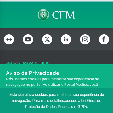
Telefone: (61) 3445 5900
Email: cfm@portalmedico.org.br
Aviso de Privacidade
SGAS 616, Conjunto D, Lote 115, L2 Sul, Brasília/DF - CEP: 70200-760 -
Nós usamos cookies para melhorar sua experiência de
CNPJ: 33.583.550/0001-30
navegação no portal. Ao utilizar o Portal Médico, você
Copyright CFM. Todos os direitos reservados.
concorda com a política de monitoramento de cookies.
Este site utiliza cookies para melhorar sua experiência de
Para ter mais informações sobre como isso é feito, acesse
MAPA DO SITE
Política de cookies
. Se você concorda, clique em ACEITO.
navegação.
Para mais detalhes,acesse a Lei Geral de
Proteção de Dados Pessoais (LGPD).