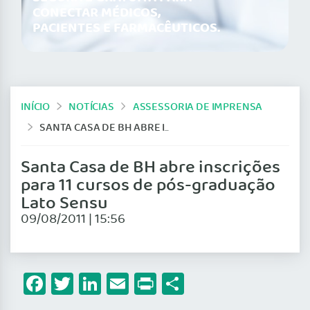
CONECTAR MÉDICOS,
PACIENTES E FARMACÊUTICOS.
INÍCIO
NOTÍCIAS
ASSESSORIA DE IMPRENSA
SANTA CASA DE BH ABRE INSCRIÇÕES PARA 11 CURSOS DE PÓS-GRADUAÇÃO LATO SENSU
Santa Casa de BH abre inscrições
para 11 cursos de pós-graduação
Lato Sensu
09/08/2011 | 15:56
Facebook
Twitter
LinkedIn
Email
Print
Share