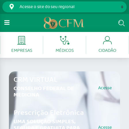
EMPRESAS
MÉDICOS
CIDADÃO
CRM VIRTUAL
CONSELHO FEDERAL DE
Acesse
MEDICINA
Prescrição Eletrônica
UMA SOLUÇÃO SIMPLES,
SEGURA E GRATUITA PARA
Acesse