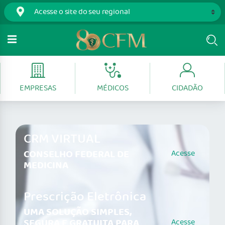
EMPRESAS
MÉDICOS
CIDADÃO
CRM VIRTUAL
CONSELHO FEDERAL DE
Acesse
MEDICINA
Prescrição Eletrônica
UMA SOLUÇÃO SIMPLES,
SEGURA E GRATUITA PARA
Acesse