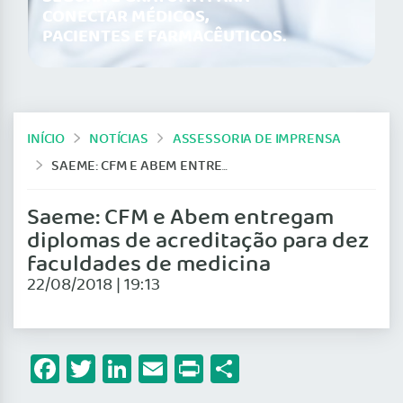
CONECTAR MÉDICOS,
PACIENTES E FARMACÊUTICOS.
INÍCIO
NOTÍCIAS
ASSESSORIA DE IMPRENSA
SAEME: CFM E ABEM ENTREGAM DIPLOMAS DE ACREDITAÇÃO PARA DEZ FACULDADES DE MEDICINA
Saeme: CFM e Abem entregam
diplomas de acreditação para dez
faculdades de medicina
22/08/2018 | 19:13
Facebook
Twitter
LinkedIn
Email
Print
Share