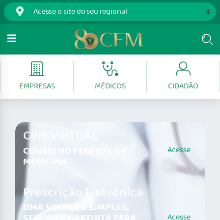
EMPRESAS
MÉDICOS
CIDADÃO
CRM VIRTUAL
CONSELHO FEDERAL DE
Acesse
MEDICINA
Prescrição Eletrônica
UMA SOLUÇÃO SIMPLES,
SEGURA E GRATUITA PARA
Acesse