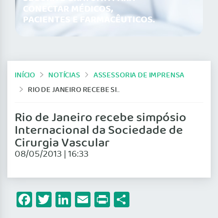
CONECTAR MÉDICOS,
PACIENTES E FARMACÊUTICOS.
INÍCIO
NOTÍCIAS
ASSESSORIA DE IMPRENSA
RIO DE JANEIRO RECEBE SIMPÓSIO INTERNACIONAL DA SOCIEDADE DE CIRURGIA VASCULAR
Rio de Janeiro recebe simpósio
Internacional da Sociedade de
Cirurgia Vascular
08/05/2013 | 16:33
Facebook
Twitter
LinkedIn
Email
Print
Share