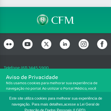
Telefone: (61) 3445 5900
Email: cfm@portalmedico.org.br
Aviso de Privacidade
SGAS 616, Conjunto D, Lote 115, L2 Sul, Brasília/DF - CEP: 70200-760 -
Nós usamos cookies para melhorar sua experiência de
CNPJ: 33.583.550/0001-30
navegação no portal. Ao utilizar o Portal Médico, você
Copyright CFM. Todos os direitos reservados.
concorda com a política de monitoramento de cookies.
Este site utiliza cookies para melhorar sua experiência de
Para ter mais informações sobre como isso é feito, acesse
MAPA DO SITE
Política de cookies
. Se você concorda, clique em ACEITO.
navegação.
Para mais detalhes,acesse a Lei Geral de
Proteção de Dados Pessoais (LGPD).