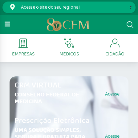
EMPRESAS
MÉDICOS
CIDADÃO
CRM VIRTUAL
CONSELHO FEDERAL DE
Acesse
MEDICINA
Prescrição Eletrônica
UMA SOLUÇÃO SIMPLES,
SEGURA E GRATUITA PARA
Acesse