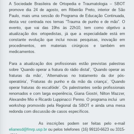
A Sociedade Brasileira de Ortopedia e Traumatologia – SBOT
promove dia 24 de agosto, em Ribeirão Preto, interior de São
Paulo, mais uma sessão do Programa de Educação Continuada,
desta vez centrada nos temas “Trauma de punho e de mão”.
O
evento, que vai das 19hs às 22h10, tem como objetivo a
atualização dos ortopedistas, já que a especialidade está em
constante evolução que inclui novas pesquisas, inovação em
procedimentos, em materiais cirúrgicos e também em
medicamentos.
Para a atualização dos profissionais estão previstas palestras
sobre ‘Quando operar a fratura do rádio distal’, ‘Quando operar as
fraturas da mão’, ‘Alternativas no tratamento da dor pós-
operatória’, ‘Fraturas do punho e da mão da criança’, ‘Quando
operar fraturas do escafóide’. Os palestrantes serão profissionais
renomados e com larga experiência, Giana Giostri, Nilton Mazzer,
Alexandre Mio e Ricardo Luppinacci Penno. O programa inclui um
workshop promovido pela Regional da SBOT e ainda uma mesa
redonda com discussão de casos específicos.
As inscrições podem ser feitas pelo e-mail
elianesd@fmrp.usp.br
ou pelos telefones (16) 99110-6623 ou 3315-