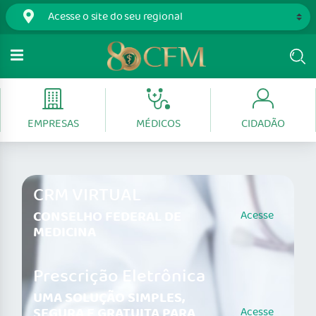
EMPRESAS
MÉDICOS
CIDADÃO
CRM VIRTUAL
CONSELHO FEDERAL DE
Acesse
MEDICINA
Prescrição Eletrônica
UMA SOLUÇÃO SIMPLES,
SEGURA E GRATUITA PARA
Acesse