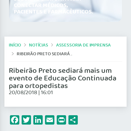
CONECTAR MÉDICOS,
PACIENTES E FARMACÊUTICOS.
INÍCIO
NOTÍCIAS
ASSESSORIA DE IMPRENSA
RIBEIRÃO PRETO SEDIARÁ MAIS UM EVENTO DE EDUCAÇÃO CONTINUADA PARA ORTOPEDISTAS
Ribeirão Preto sediará mais um
evento de Educação Continuada
para ortopedistas
20/08/2018 | 16:01
Facebook
Twitter
LinkedIn
Email
Print
Share