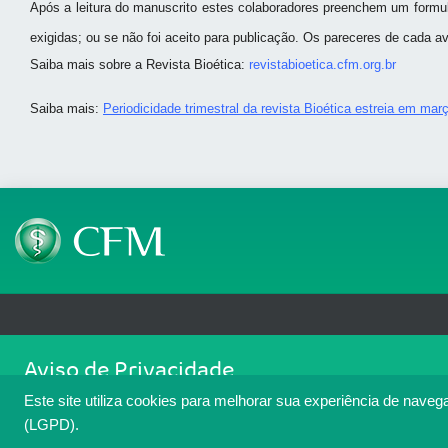
Após a leitura do manuscrito estes colaboradores preenchem um formul
exigidas; ou se não foi aceito para publicação. Os pareceres de cada 
Saiba mais sobre a Revista Bioética:
revistabioetica.cfm.org.br
Saiba mais:
Periodicidade trimestral da revista Bioética estreia em mar
Telefone: (61) 3445 5900
Email: cfm@portalmedico.o
Aviso de Privacidade
SGAS 616, Conjunto D, Lote 115, L2 Sul, Brasília/DF - CEP: 70200-760 - CNPJ
Nós usamos cookies para melhorar sua experiência de navegaçã
Copyright 2026 CFM. Todos os direitos reservados.
Este site utiliza cookies para melhorar sua experiência de naveg
cookies. Para ter mais informações sobre como isso é feito, a
(LGPD).