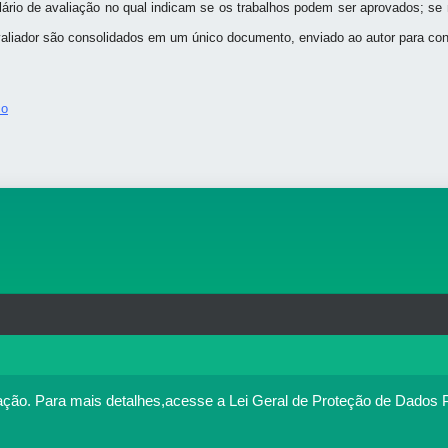
ário de avaliação no qual indicam se os trabalhos podem ser aprovados; s
avaliador são consolidados em um único documento, enviado ao autor para co
ço
rg.br
MAPA DO SITE
T
: 33.583.550/0001-30
o no portal. Ao utilizar o Portal Médico, você concorda com a p
ação.
Para mais detalhes,acesse a Lei Geral de Proteção de Dados 
Política de cookies
cesse
. Se você concorda, clique em ACEITO.