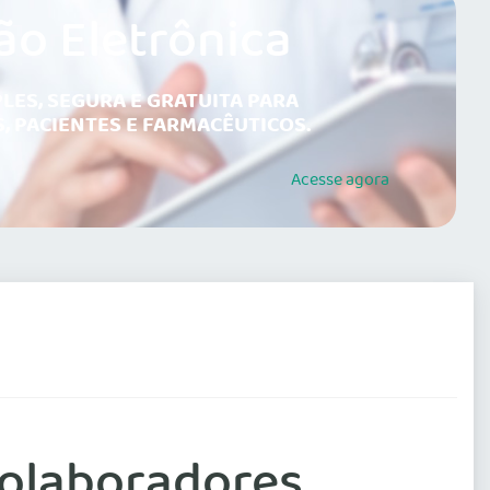
ão Eletrônica
LES, SEGURA E GRATUITA PARA
, PACIENTES E FARMACÊUTICOS.
Acesse
agora
colaboradores