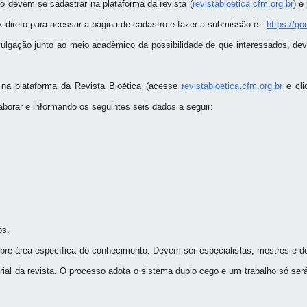
o devem se cadastrar na plataforma da revista (
revistabioetica.cfm.org.br
) e
nk direto para acessar a página de cadastro e fazer a submissão é:
https://g
lgação junto ao meio acadêmico da possibilidade de que interessados, devi
na plataforma da Revista Bioética (acesse
revistabioetica.cfm.org.br
e cli
aborar e informando os seguintes seis dados a seguir:
os.
sobre área específica do conhecimento. Devem ser especialistas, mestres e 
orial da revista. O processo adota o sistema duplo cego e um trabalho só ser