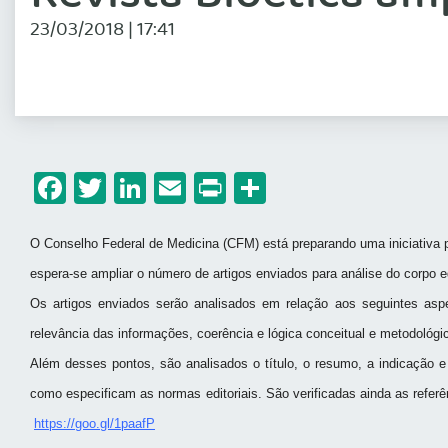
23/03/2018 | 17:41
Facebook
Twitter
LinkedIn
Email
Print
Share
O Conselho Federal de Medicina (CFM) está preparando uma iniciativa pa
espera-se ampliar o número de artigos enviados para análise do corpo ed
Os artigos enviados serão analisados em relação aos seguintes aspect
relevância das informações, coerência e lógica conceitual e metodológi
Além desses pontos, são analisados o título, o resumo, a indicação e
como especificam as normas editoriais. São verificadas ainda as refer
https://goo.gl/1paafP