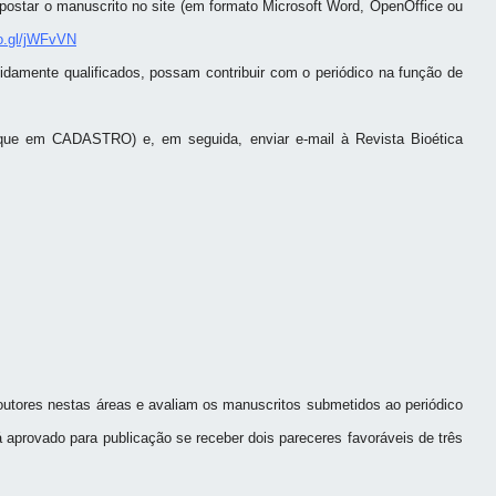
 postar o manuscrito no site (em formato Microsoft Word, OpenOffice ou
oo.gl/jWFvVN
damente qualificados, possam contribuir com o periódico na função de
que em CADASTRO) e, em seguida, enviar e-mail à Revista Bioética
doutores nestas áreas e avaliam os manuscritos submetidos ao periódico
á aprovado para publicação se receber dois pareceres favoráveis de três