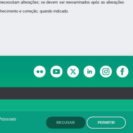
e necessitam alterações; se devem ser reexaminados após as alterações
nhecimento e correção, quando indicado.
RANSPARÊNCIA E PRESTAÇÃO DE CONTAS
olítica de monitoramento de
ACEITO
Pessoais
RECUSAR
PERMITIR