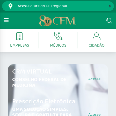
EMPRESAS
MÉDICOS
CIDADÃO
CRM VIRTUAL
CONSELHO FEDERAL DE
Acesse
MEDICINA
Prescrição Eletrônica
UMA SOLUÇÃO SIMPLES,
SEGURA E GRATUITA PARA
Acesse