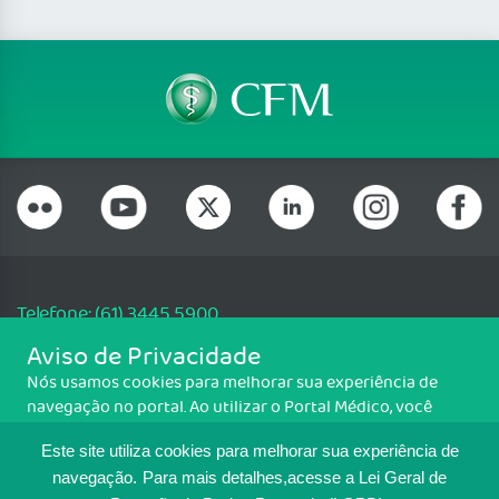
Telefone: (61) 3445 5900
Email: cfm@portalmedico.org.br
Aviso de Privacidade
SGAS 616, Conjunto D, Lote 115, L2 Sul, Brasília/DF - CEP: 70200-760 -
Nós usamos cookies para melhorar sua experiência de
CNPJ: 33.583.550/0001-30
navegação no portal. Ao utilizar o Portal Médico, você
Copyright CFM. Todos os direitos reservados.
concorda com a política de monitoramento de cookies.
Este site utiliza cookies para melhorar sua experiência de
Para ter mais informações sobre como isso é feito, acesse
MAPA DO SITE
Política de cookies
. Se você concorda, clique em ACEITO.
navegação.
Para mais detalhes,acesse a Lei Geral de