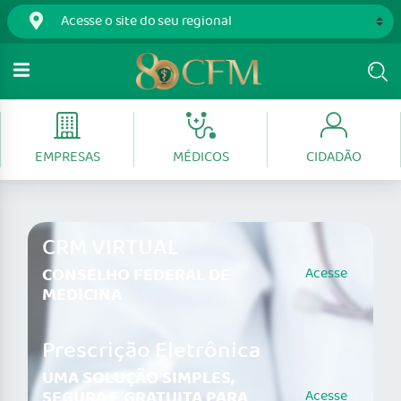
EMPRESAS
MÉDICOS
CIDADÃO
CRM VIRTUAL
CONSELHO FEDERAL DE
Acesse
MEDICINA
Prescrição Eletrônica
UMA SOLUÇÃO SIMPLES,
SEGURA E GRATUITA PARA
Acesse